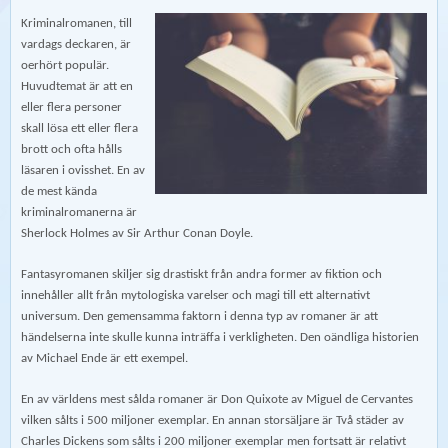
Kriminalromanen, till
vardags deckaren, är
oerhört populär.
Huvudtemat är att en
eller flera personer
skall lösa ett eller flera
brott och ofta hålls
läsaren i ovisshet. En av
de mest kända
kriminalromanerna är
Sherlock Holmes av Sir Arthur Conan Doyle.
Fantasyromanen skiljer sig drastiskt från andra former av fiktion och
innehåller allt från mytologiska varelser och magi till ett alternativt
universum. Den gemensamma faktorn i denna typ av romaner är att
händelserna inte skulle kunna inträffa i verkligheten. Den oändliga historien
av Michael Ende är ett exempel.
En av världens mest sålda romaner är Don Quixote av Miguel de Cervantes
vilken sålts i 500 miljoner exemplar. En annan storsäljare är Två städer av
Charles Dickens som sålts i 200 miljoner exemplar men fortsatt är relativt