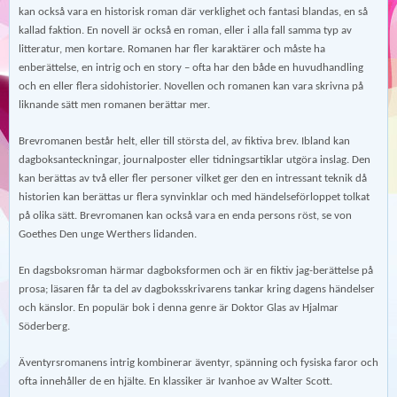
kan också vara en historisk roman där verklighet och fantasi blandas, en så
kallad faktion. En novell är också en roman, eller i alla fall samma typ av
litteratur, men kortare. Romanen har fler karaktärer och måste ha
enberättelse, en intrig och en story – ofta har den både en huvudhandling
och en eller flera sidohistorier. Novellen och romanen kan vara skrivna på
liknande sätt men romanen berättar mer.
Brevromanen består helt, eller till största del, av fiktiva brev. Ibland kan
dagboksanteckningar, journalposter eller tidningsartiklar utgöra inslag. Den
kan berättas av två eller fler personer vilket ger den en intressant teknik då
historien kan berättas ur flera synvinklar och med händelseförloppet tolkat
på olika sätt. Brevromanen kan också vara en enda persons röst, se von
Goethes Den unge Werthers lidanden.
En dagsboksroman härmar dagboksformen och är en fiktiv jag-berättelse på
prosa; läsaren får ta del av dagboksskrivarens tankar kring dagens händelser
och känslor. En populär bok i denna genre är Doktor Glas av Hjalmar
Söderberg.
Äventyrsromanens intrig kombinerar äventyr, spänning och fysiska faror och
ofta innehåller de en hjälte. En klassiker är Ivanhoe av Walter Scott.