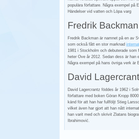
populära författare. Några exempel på
Händelser vid vatten och Löpa varg
Fredrik Backman
Fredrik Backman är namnet på en av Sv
som också fått en stor marknad
interna
1981 i Stockholm och debuterade som 
heter Ove år 2012. Sedan dess är han e
Några exempel på hans övriga verk är 
David Lagercran
David Lagercrantz föddes år 1962 i So
författare med boken Göran Kropp 800
känd för att han har fullföljt Stieg Lar
vilket även har gjort att han nått inter
han varit med och skrivit Zlatans biogra
Ibrahimović.