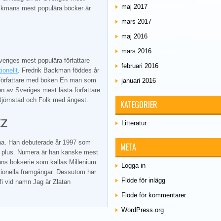
maj 2017
 Ekmans mest populära böcker är
mars 2017
maj 2016
mars 2016
eriges mest populära författare
februari 2016
tionellt
. Fredrik Backman föddes år
författare med boken En man som
januari 2016
n av Sveriges mest lästa författare.
Björnstad och Folk med ångest.
KATEGORIER
tz
Litteratur
lna. Han debuterade år 1997 som
META
0 plus. Numera är han kanske mest
ssons bokserie som kallas Millenium
Logga in
nationella framgångar. Dessutom har
Flöde för inlägg
fi vid namn Jag är Zlatan
Flöde för kommentarer
WordPress.org