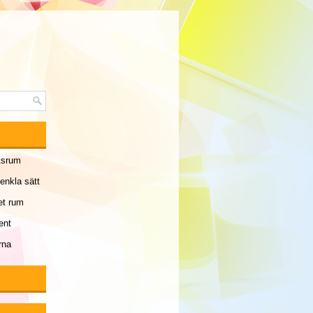
etsrum
enkla sätt
et rum
ent
rna