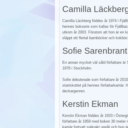
Camilla Läckber
Camilla Läckberg föddes år 1974 i Fjäl
hennes bokserie som kallas för Fjällba
utkom år 2003. Förutom att hon är en k
släppt ett flertal barnböcker och kokböc
Sofie Sarenbrant
En annan mycket väl såld författare är 
1978 i Stockholm.
Sofie debuterade som författare år 20
startskottet på hennes författarkarriär.
deckargenren.
Kerstin Ekman
Kerstin Ekman föddes år 1933 i Österg
författare år 1959 med boken 30 meter
karriär fortsatt spikrakt uppåt och hon 