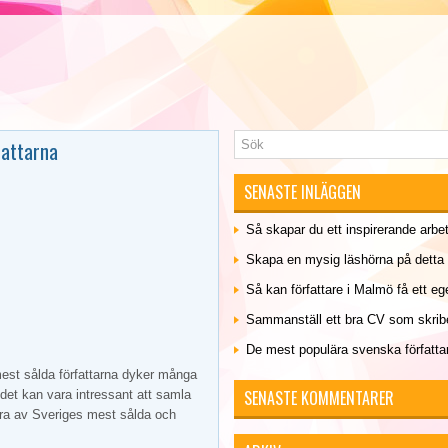
fattarna
SENASTE INLÄGGEN
Så skapar du ett inspirerande arb
Skapa en mysig läshörna på detta 
Så kan författare i Malmö få ett eg
Sammanställ ett bra CV som skrib
De mest populära svenska författa
 mest sålda författarna dyker många
SENASTE KOMMENTARER
det kan vara intressant att samla
gra av Sveriges mest sålda och