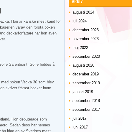
ARKIV
g
augusti 2024
juli 2024
lbacka. Hon är kanske mest känd för
ckaserien varav den första boken
december 2023
änd deckarförfattare har hon även
november 2023
ker.
maj 2022
september 2020
Sofie Sarenbrant. Sofie föddes år
augusti 2020
december 2019
10 med boken Vecka 36 som blev
september 2019
 Hon skriver främst böcker inom
januari 2019
september 2018
september 2017
juli 2017
ötland. Hon debuterade som
 mord. Sedan dess har hennes
juni 2017
är än idag en av Sveriges mest