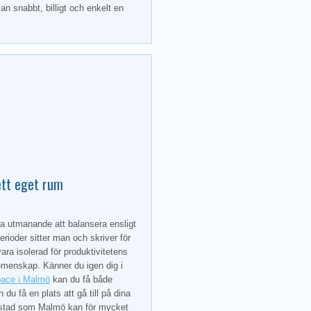
an snabbt, billigt och enkelt en
ett eget rum
ara utmanande att balansera ensligt
ioder sitter man och skriver för
vara isolerad för produktivitetens
gemenskap. Känner du igen dig i
space i Malmö
kan du få både
du få en plats att gå till på dina
orstad som Malmö kan för mycket