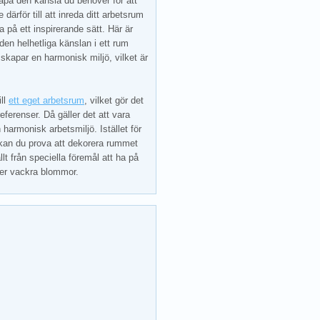
skapa den känsla du behöver för att
därför till att inreda ditt arbetsrum
va på ett inspirerande sätt. Här är
den helhetliga känslan i ett rum
skapar en harmonisk miljö, vilket är
ill
ett eget arbetsrum
, vilket gör det
referenser. Då gäller det att vara
 harmonisk arbetsmiljö. Istället för
kan du prova att dekorera rummet
lt från speciella föremål att ha på
ller vackra blommor.