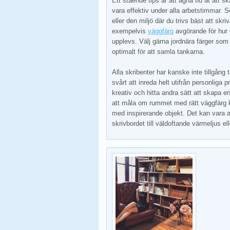
Ett stående tips är att ägna tid åt att 
vara effektiv under alla arbetstimmar. Se 
eller den miljö där du trivs bäst att skri
exempelvis
väggfärg
avgörande för hur 
upplevs. Välj gärna jordnära färger som 
optimalt för att samla tankarna.
Alla skribenter har kanske inte tillgång t
svårt att inreda helt utifrån personliga p
kreativ och hitta andra sätt att skapa en
att måla om rummet med rätt väggfärg 
med inspirerande objekt. Det kan vara al
skrivbordet till väldoftande värmeljus e