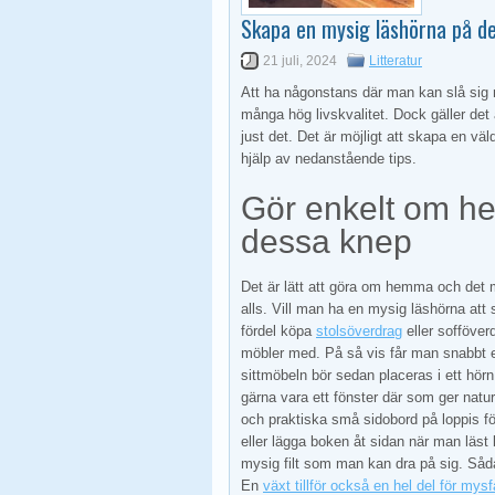
Skapa en mysig läshörna på de
21 juli, 2024
Litteratur
Att ha någonstans där man kan slå sig n
många hög livskvalitet. Dock gäller de
just det. Det är möjligt att skapa en vä
hjälp av nedanstående tips.
Gör enkelt om 
dessa knep
Det är lätt att göra om hemma och det
alls. Vill man ha en mysig läshörna att 
fördel köpa
stolsöverdrag
eller sofföverd
möbler med. På så vis får man snabbt e
sittmöbeln bör sedan placeras i ett hör
gärna vara ett fönster där som ger naturl
och praktiska små sidobord på loppis för
eller lägga boken åt sidan när man läst
mysig filt som man kan dra på sig. Sådana 
En
växt tillför också en hel del för mys