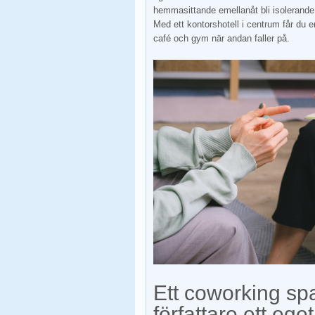
hemmasittande emellanåt bli isolerande p
Med ett kontorshotell i centrum får du en
café och gym när andan faller på.
Ett coworking sp
författare ett ege