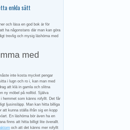
tta enkla sätt
er och läsa en god bok är för
t att ha någonstans där man kan göra
ldigt trevlig och mysig läshörna med
hemma med
 måste inte kosta mycket pengar
sitta i lugn och ro i, kan man med
rag att klä in gamla och slitna
n ny möbel på nolltid. Själva
n i hemmet som känns rofyllt. Det får
igt ljusinsläpp. Man kan hitta billiga
 att kunna ställa ifrån sig en kopp
 klart. En läshörna bör även ha en
finns att hitta billigt lite överallt.
faktorn
och att det känns mer rofyllt