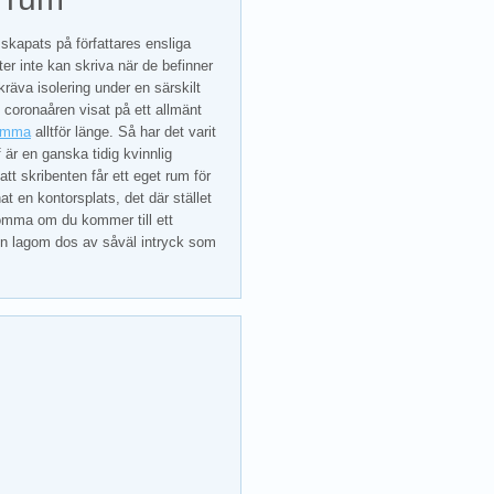
skapats på författares ensliga
r inte kan skriva när de befinner
 kräva isolering under en särskilt
m coronaåren visat på ett allmänt
samma
alltför länge. Så har det varit
 är en ganska tidig kvinnlig
att skribenten får ett eget rum för
at en kontorsplats, det där stället
dkomma om du kommer till ett
n lagom dos av såväl intryck som