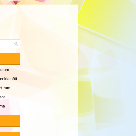
etsrum
enkla sätt
et rum
ent
rna