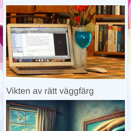
Vikten av rätt väggfärg