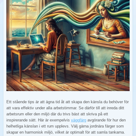
Ett stående tips är att ägna tid åt att skapa den känsla du behöver för
att vara effektiv under alla arbetstimmar. Se därför till att inreda ditt
arbetsrum eller den miljö där du trivs bäst att skriva på ett
inspirerande sätt. Här är exempelvis
väggfärg
avgörande för hur den
helhetliga känslan i ett rum upplevs. Välj gärna jordnära färger som
skapar en harmonisk miljö, vilket är optimalt för att samla tankarna.