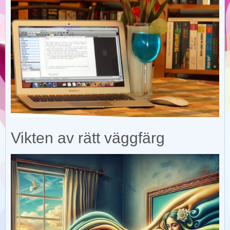
Vikten av rätt väggfärg