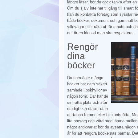
längre läser, bör du dock tänka efter en
Om du själv inte har tillgång till smart 
kan du kontakta företag som sysslar 
både böcker, dokument och gammalt bok
villovägar eller råka ut för smuts och 
det är en klenod man ska respektera.
Rengör
dina
böcker
Du som äger många
böcker har dem säkert
samlade i bokhyllor av
någon form. Där har de
sin rätta plats och står
stadigt och stabilt utan
att tappa formen eller bli kantstötta. 
lite omsorg och vård med jämna mellanr
något antikvariat bör du avsätta någon 
år för att rengöra böckernas pärmar. De