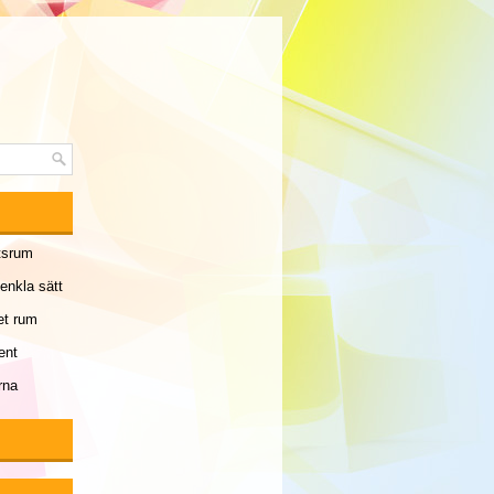
etsrum
enkla sätt
et rum
ent
rna