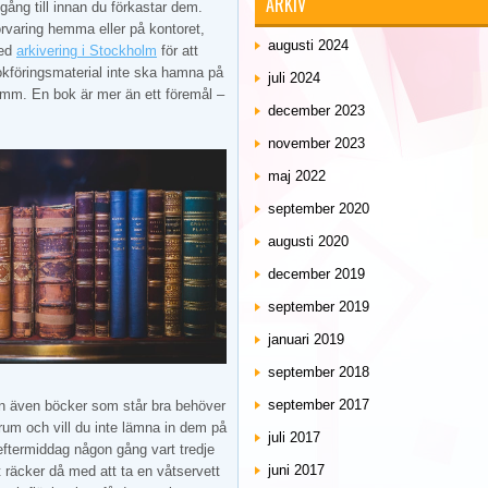
ARKIV
 gång till innan du förkastar dem.
förvaring hemma eller på kontoret,
augusti 2024
med
arkivering i Stockholm
för att
föringsmaterial inte ska hamna på
juli 2024
damm. En bok är mer än ett föremål –
december 2023
november 2023
maj 2022
september 2020
augusti 2020
december 2019
september 2019
januari 2019
september 2018
september 2017
Men även böcker som står bra behöver
um och vill du inte lämna in dem på
juli 2017
eftermiddag någon gång vart tredje
juni 2017
t räcker då med att ta en våtservett