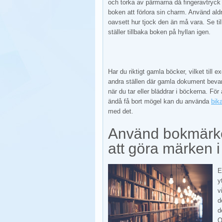
och torka av pärmarna då fingeravtryck
boken att förlora sin charm. Använd ald
oavsett hur tjock den än må vara. Se til
ställer tillbaka boken på hyllan igen.
Har du riktigt gamla böcker, vilket till e
andra ställen där gamla dokument bevara
när du tar eller bläddrar i böckerna. Fö
ändå få bort mögel kan du använda
bik
med det.
Använd bokmärken
att göra märken 
E
y
v
d
d
O