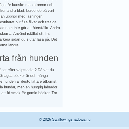
ågot år kanske man stannar och
iker andra blad, beroende på vart
an upphör med läsningen.
esultatet blir fula flikar och trasiga
lad som inte går att återställa. Andra
erna. Använd istället ett fint
arkera sidan du slutar läsa på. Det
orna längre.
rta från hunden
ångt efter valpstadiet? Då vet du
n. Gnagda böcker är det många
re hunden är desto lättare åtkomst
alla hundar, men en hungrig labrador
 att få smak för gamla böcker. Tro
© 2026
Swallowingshadows.nu