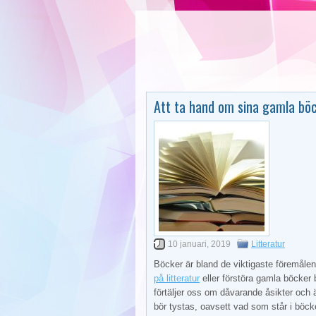
Att ta hand om sina gamla bö
10 januari, 2019
Litteratur
Böcker är bland de viktigaste föremålen
på litteratur
eller förstöra gamla böcker b
förtäljer oss om dåvarande åsikter och är
bör tystas, oavsett vad som står i böck