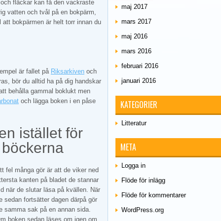
 och fläckar kan få den vackraste
maj 2017
rig vatten och tvål på en bokpärm,
mars 2017
l att bokpärmen är helt torr innan du
maj 2016
mars 2016
februari 2016
xempel är fallet på
Riksarkiven
och
januari 2016
s, bör du alltid ha på dig handskar
r att behålla gammal boklukt men
arbonat
och lägga boken i en påse
KATEGORIER
Litteratur
 istället för
i böckerna
META
Logga in
tt fel många gör är att de viker ned
ttersta kanten på bladet de stannar
Flöde för inlägg
id när de slutar läsa på kvällen. När
Flöde för kommentarer
e sedan fortsätter dagen därpå gör
e samma sak på en annan sida.
WordPress.org
m boken sedan läses om igen om