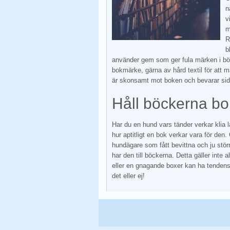
n
v
m
R
b
använder gem som ger fula märken i böck
bokmärke, gärna av hård textil för att m
är skonsamt mot boken och bevarar sid
Håll böckerna bo
Har du en hund vars tänder verkar klia l
hur aptitligt en bok verkar vara för de
hundägare som fått bevittna och ju stör
har den till böckerna. Detta gäller inte 
eller en gnagande boxer kan ha tendens
det eller ej!